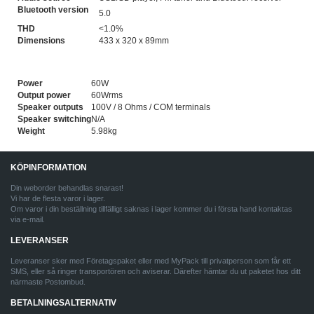
Bluetooth version
5.0
THD
<1.0%
Dimensions
433 x 320 x 89mm
Power
60W
Output power
60Wrms
Speaker outputs
100V / 8 Ohms / COM terminals
Speaker switching
N/A
Weight
5.98kg
KÖPINFORMATION
Din weborder behandlas snarast!
Vi har de flesta varor i lager.
Om varor i din beställning tillfälligt saknas i lager kommer du i första hand kontaktas
via e-mail.
LEVERANSER
Leveranser sker med Företagspaket eller med MyPack till privatperson som får ett
SMS, eller så ringer transportören och aviserar. Därefter hämtar du ut paketet hos ditt
närmaste Postombud.
BETALNINGSALTERNATIV