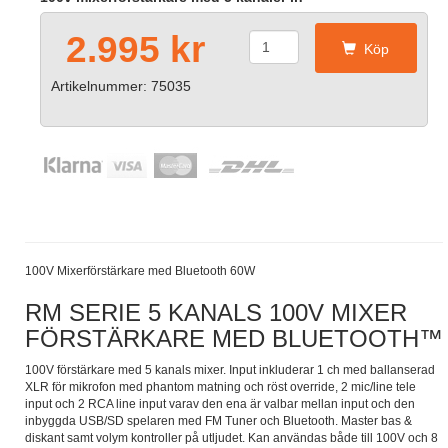
2.995 kr
Köp
Artikelnummer: 75035
100V Mixerförstärkare med Bluetooth 60W
RM SERIE 5 KANALS 100V MIXER
FÖRSTÄRKARE MED BLUETOOTH™
100V förstärkare med 5 kanals mixer. Input inkluderar 1 ch med ballanserad
XLR för mikrofon med phantom matning och röst override, 2 mic/line tele
input och 2 RCA line input varav den ena är valbar mellan input och den
inbyggda USB/SD spelaren med FM Tuner och Bluetooth. Master bas &
diskant samt volym kontroller på utljudet. Kan användas både till 100V och 8