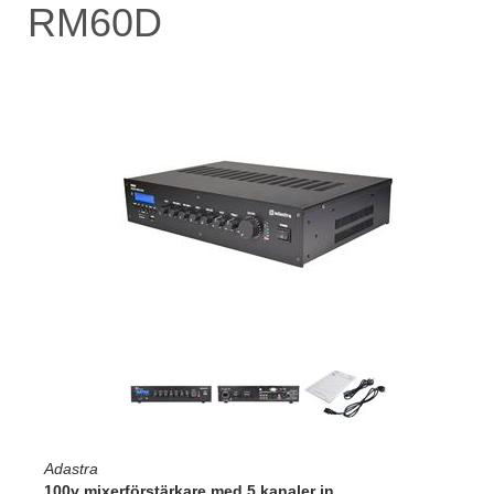
RM60D
Adastra
100v mixerförstärkare med 5 kanaler in