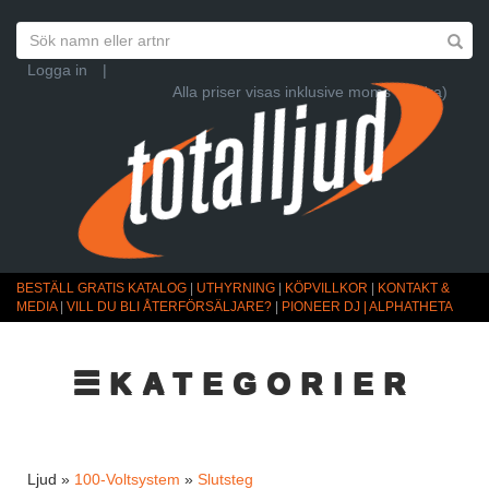
Logga in
|
Alla priser visas inklusive moms (Ändra)
BESTÄLL GRATIS KATALOG
|
UTHYRNING
|
KÖPVILLKOR
|
KONTAKT &
MEDIA
|
VILL DU BLI ÅTERFÖRSÄLJARE?
|
PIONEER DJ | ALPHATHETA
☰KATEGORIER
Ljud »
100-Voltsystem
»
Slutsteg