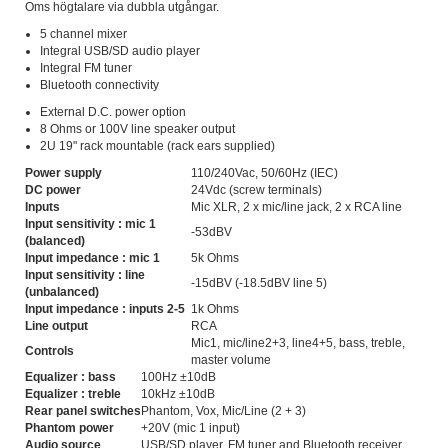
Oms högtalare via dubbla utgångar.
5 channel mixer
Integral USB/SD audio player
Integral FM tuner
Bluetooth connectivity
External D.C. power option
8 Ohms or 100V line speaker output
2U 19" rack mountable (rack ears supplied)
Power supply
110/240Vac, 50/60Hz (IEC)
DC power
24Vdc (screw terminals)
Inputs
Mic XLR, 2 x mic/line jack, 2 x RCA line
Input sensitivity : mic 1
-53dBV
(balanced)
Input impedance : mic 1
5k Ohms
Input sensitivity : line
-15dBV (-18.5dBV line 5)
(unbalanced)
Input impedance : inputs 2-5
1k Ohms
Line output
RCA
Mic1, mic/line2+3, line4+5, bass, treble,
Controls
master volume
Equalizer : bass
100Hz ±10dB
Equalizer : treble
10kHz ±10dB
Rear panel switches
Phantom, Vox, Mic/Line (2 + 3)
Phantom power
+20V (mic 1 input)
Audio source
USB/SD player, FM tuner and Bluetooth receiver