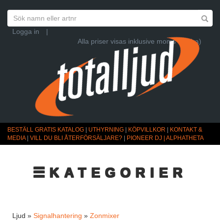
Logga in
|
Alla priser visas inklusive moms (Ändra)
BESTÄLL GRATIS KATALOG
|
UTHYRNING
|
KÖPVILLKOR
|
KONTAKT &
MEDIA
|
VILL DU BLI ÅTERFÖRSÄLJARE?
|
PIONEER DJ | ALPHATHETA
☰KATEGORIER
Ljud »
Signalhantering
»
Zonmixer