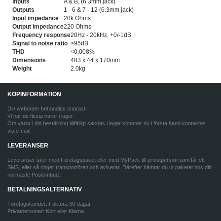
Inputs
A & B, (6.3mm jack)
Outputs
1 - 6 & 7 - 12 (6.3mm jack)
Input impedance
20k Ohms
Output impedance
220 Ohms
Frequency response
20Hz - 20kHz, +0/-1dB
Signal to noise ratio
>95dB
THD
<0.008%
Dimensions
483 x 44 x 170mm
Weight
2.0kg
KÖPINFORMATION
Din weborder behandlas snarast!
Vi har de flesta varor i lager.
Om varor i din beställning tillfälligt saknas i lager kommer du i första hand kontaktas
via e-mail.
LEVERANSER
Leveranser sker med Företagspaket eller med MyPack till privatperson som får ett
SMS, eller så ringer transportören och aviserar. Därefter hämtar du ut paketet hos ditt
närmaste Postombud.
BETALNINGSALTERNATIV
Företagskunder: Faktura 30-dagar
Privatpersoner: Kort eller Klarna