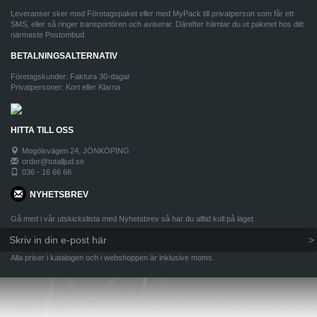
Leveranser sker med Företagspaket eller med MyPack till privatperson som får ett
SMS, eller så ringer transportören och aviserar. Därefter hämtar du ut paketet hos ditt
närmaste Postombud.
BETALNINGSALTERNATIV
Företagskunder: Faktura 30-dagar
Privatpersoner: Kort eller Klarna
HITTA TILL OSS
Mogölsvägen 24, JÖNKÖPING
order@totalljud.se
036 - 16 66 66
NYHETSBREV
Gå med i vår utskickslista med Nyhetsbrev så har du alltid koll på läget
Alla priser i katalogen och i webshoppen är inklusive moms.