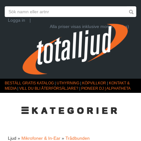
Logga in
|
Alla priser visas inklusive moms (Ändra)
BESTÄLL GRATIS KATALOG
|
UTHYRNING
|
KÖPVILLKOR
|
KONTAKT &
MEDIA
|
VILL DU BLI ÅTERFÖRSÄLJARE?
|
PIONEER DJ | ALPHATHETA
☰KATEGORIER
Ljud »
Mikrofoner & In-Ear
»
Trådbunden