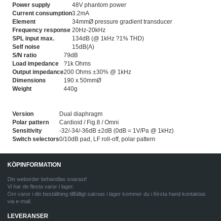
Power supply
48V phantom power
Current consumption
3.2mA
Element
34mmØ pressure gradient transducer
Frequency response
20Hz-20kHz
SPL input max.
134dB (@ 1kHz ?1% THD)
Self noise
15dB(A)
S/N ratio
79dB
Load impedance
?1k Ohms
Output impedance
200 Ohms ±30% @ 1kHz
Dimensions
190 x 50mmØ
Weight
440g
Version
Dual diaphragm
Polar pattern
Cardioid / Fig.8 / Omni
Sensitivity
-32/-34/-36dB ±2dB (0dB = 1V/Pa @ 1kHz)
Switch selectors
0/10dB pad, LF roll-off, polar pattern
KÖPINFORMATION
Din weborder behandlas snarast!
Vi har de flesta varor i lager.
Om varor i din beställning tillfälligt saknas i lager kommer du i första hand kontaktas
via e-mail.
LEVERANSER