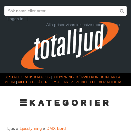
Logga in
|
Alla priser visas inklusive moms (Ändra)
BESTÄLL GRATIS KATALOG
|
UTHYRNING
|
KÖPVILLKOR
|
KONTAKT &
MEDIA
|
VILL DU BLI ÅTERFÖRSÄLJARE?
|
PIONEER DJ | ALPHATHETA
☰KATEGORIER
Ljus »
Ljusstyrning
»
DMX-Bord