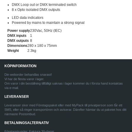
DMX Loop out or DMX terminated switch
8 x Opto isolated DMX outputs
LED data indicators
Powered by mains to maintain a strong signal
Power supply
230Vac, 50Hz (IEC)
DMX inputs
1
DMX outputs
8
Dimensions
280 x 180 x 75mm
Weight
2.3kg
KÖPINFORMATION
Din weborder behandlas snarast!
Vi har de flesta varor i lager.
Om varor i din beställning tillfälligt saknas i lager kommer du i första hand kontaktas
via e-mail.
LEVERANSER
Leveranser sker med Företagspaket eller med MyPack till privatperson som får ett
SMS, eller så ringer transportören och aviserar. Därefter hämtar du ut paketet hos ditt
närmaste Postombud.
BETALNINGSALTERNATIV
Företagskunder: Faktura 30-dagar