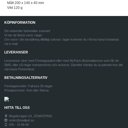
Mått 200 x 140 x 40 mm
Vikt 120 g
KÖPINFORMATION
Din weborder behandlas snarast!
Vi har de flesta varor i lager.
Om varor i din beställning tillfälligt saknas i lager kommer du i första hand kontaktas
via e-mail.
LEVERANSER
Leveranser sker med Företagspaket eller med MyPack till privatperson som får ett
SMS, eller så ringer transportören och aviserar. Därefter hämtar du ut paketet hos ditt
närmaste Postombud.
BETALNINGSALTERNATIV
Företagskunder: Faktura 30-dagar
Privatpersoner: Kort eller Klarna
HITTA TILL OSS
Mogölsvägen 24, JÖNKÖPING
order@totalljud.se
036 - 16 66 66