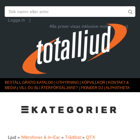
Logga in
|
Alla priser visas inklusive moms (Ändra)
BESTÄLL GRATIS KATALOG
|
UTHYRNING
|
KÖPVILLKOR
|
KONTAKT &
MEDIA
|
VILL DU BLI ÅTERFÖRSÄLJARE?
|
PIONEER DJ | ALPHATHETA
☰KATEGORIER
Ljud »
Mikrofoner & In-Ear
»
Trådlöst
»
QTX