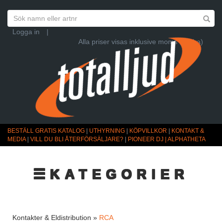
Logga in
|
Alla priser visas inklusive moms (Ändra)
BESTÄLL GRATIS KATALOG
|
UTHYRNING
|
KÖPVILLKOR
|
KONTAKT &
MEDIA
|
VILL DU BLI ÅTERFÖRSÄLJARE?
|
PIONEER DJ | ALPHATHETA
☰KATEGORIER
Kontakter & Eldistribution »
RCA