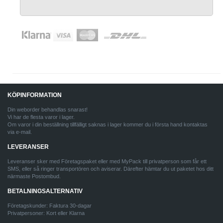
KÖPINFORMATION
Din weborder behandlas snarast!
Vi har de flesta varor i lager.
Om varor i din beställning tillfälligt saknas i lager kommer du i första hand kontaktas
via e-mail.
LEVERANSER
Leveranser sker med Företagspaket eller med MyPack till privatperson som får ett
SMS, eller så ringer transportören och aviserar. Därefter hämtar du ut paketet hos ditt
närmaste Postombud.
BETALNINGSALTERNATIV
Företagskunder: Faktura 30-dagar
Privatpersoner: Kort eller Klarna