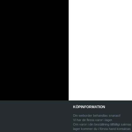
KÖPINFORMATION
Din weborder behandlas snarast!
Vi har de flesta varor i lager.
Om varor i din beställning tillfälligt saknas 
lager kommer du i första hand kontaktas