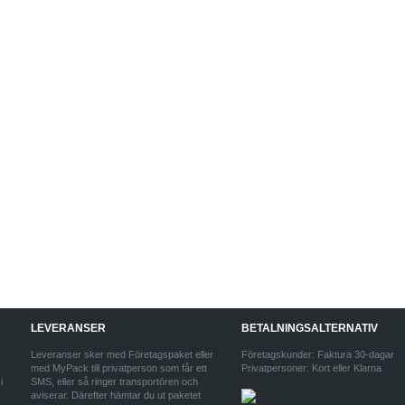
LEVERANSER
BETALNINGSALTERNATIV
Leveranser sker med Företagspaket eller
Företagskunder: Faktura 30-dagar
med MyPack till privatperson som får ett
Privatpersoner: Kort eller Klarna
i
SMS, eller så ringer transportören och
aviserar. Därefter hämtar du ut paketet