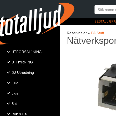
BESTÄLL GRA
Reservdelar »
DJ-Stuff
Nätverkspor
UTFÖRSÄLJNING
UTHYRNING
DJ-Utrustning
Ljud
Ljus
Bild
Rök & FX