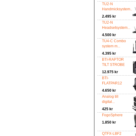
TU2-N
Handmicksystem...
2.495 kr
TU2-N
Headsetsystem...
4.500 kr
TU4-C Combo
system m...
4.395 kr
BTI-RAPTOR
TILT STROBE
12.975 kr
BTI-
FLATPAR12
4.650 kr
Analog till
digital...
425 kr
FogoSphere
1.850 kr
QTFX-LBF2