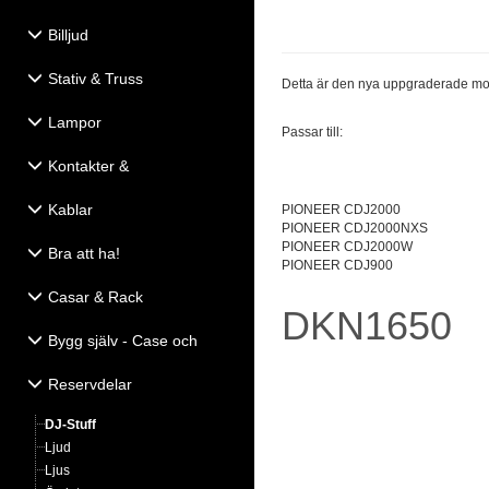
Billjud
Stativ & Truss
Detta är den nya uppgraderade mod
Lampor
Passar till:
Kontakter &
Eldistribution
Kablar
PIONEER CDJ2000
PIONEER CDJ2000NXS
PIONEER CDJ2000W
Bra att ha!
PIONEER CDJ900
Casar & Rack
DKN1650
Bygg själv - Case och
Högtalartillbehör
Reservdelar
DJ-Stuff
Ljud
Ljus