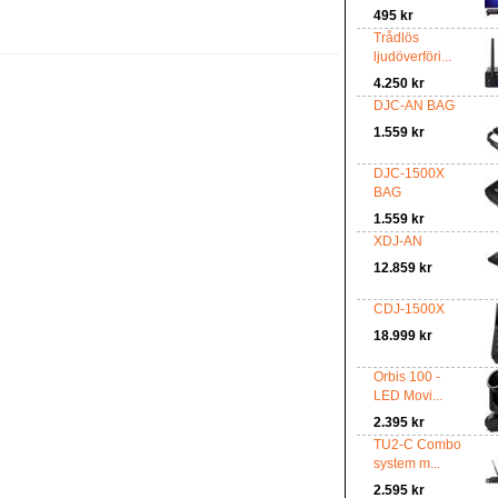
495 kr
Trådlös
ljudöverföri...
4.250 kr
DJC-AN BAG
1.559 kr
DJC-1500X
BAG
1.559 kr
XDJ-AN
12.859 kr
CDJ-1500X
18.999 kr
Orbis 100 -
LED Movi...
2.395 kr
TU2-C Combo
system m...
2.595 kr