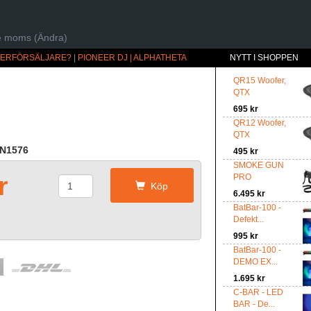
ive moms (Ändra)
ÅTERFÖRSÄLJARE?
|
PIONEER DJ | ALPHATHETA
NYTT I SHOPPEN
QR15 Woofer,
QTX
695 kr
QR12 Woofer,
QTX
KN1576
495 kr
SMOKE GUN
r
PRO
Köp
6.495 kr
BatBar-100 -
Defekt...
995 kr
BatBar-100 -
DEMO EX...
1.695 kr
C-BAR - LED
BAR - De...