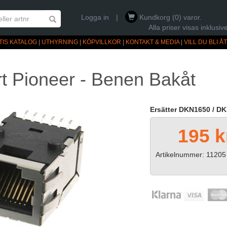
Logga in
|
Kundkorg (0) varor.
Alla priser visas inklus
TIS KATALOG
|
UTHYRNING
|
KÖPVILLKOR
|
KONTAKT & MEDIA
|
VILL DU BLI 
t Pioneer - Benen Bakåt
Ersätter DKN1650 / D
195 k
Artikelnummer: 11205