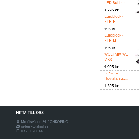
LED Bubble...
3.295 kr
Euroblock -
XLR-F -...
195 kr
Euroblock -
XLR-M -...
195 kr
WOLFMIX W1
MK3
9.995 kr
STS-1 –
Högtalarstat...
1.395 kr
HITTA TILL OSS
Mogölsvägen 24, JÖNKÖPING
order@totalljud.se
036 - 16 66 66