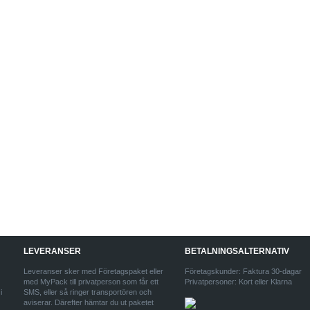
LEVERANSER
BETALNINGSALTERNATIV
Leveranser sker med Företagspaket eller
Företagskunder: Faktura 30-dagar
med MyPack till privatperson som får ett
Privatpersoner: Kort eller Klarna
i
SMS, eller så ringer transportören och
aviserar. Därefter hämtar du ut paketet