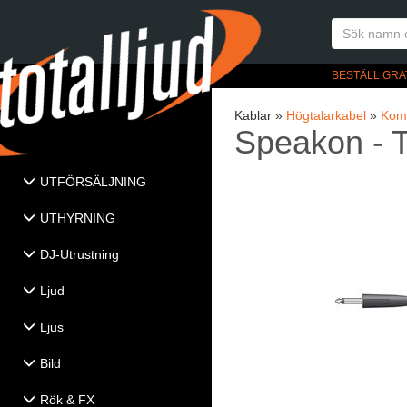
BESTÄLL GRA
Kablar »
Högtalarkabel
»
Komp
Speakon - T
UTFÖRSÄLJNING
UTHYRNING
DJ-Utrustning
Ljud
Ljus
Bild
Rök & FX