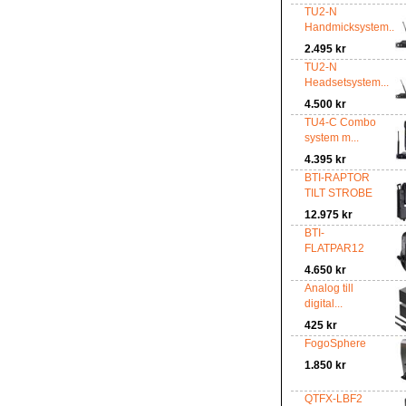
TU2-N
Handmicksystem...
2.495 kr
TU2-N
Headsetsystem...
4.500 kr
TU4-C Combo
system m...
4.395 kr
BTI-RAPTOR
TILT STROBE
12.975 kr
BTI-
FLATPAR12
4.650 kr
Analog till
digital...
425 kr
FogoSphere
1.850 kr
QTFX-LBF2