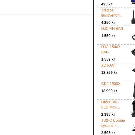
495 kr
Trådlös
ljudöverföri...
4.250 kr
DJC-AN BAG
1.559 kr
DJC-1500X
BAG
1.559 kr
XDJ-AN
12.859 kr
CDJ-1500X
18.999 kr
Orbis 100 -
LED Movi...
2.395 kr
TU2-C Combo
system m...
2.595 kr