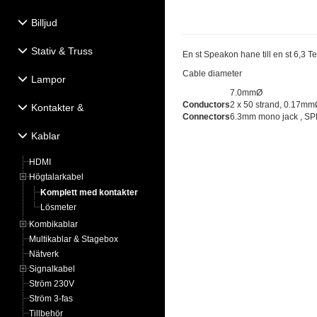
Billjud
Stativ & Truss
En st Speakon hane till en st 6,3 
Cable diameter
Lampor
7.0mmØ
Conductors
2 x 50 strand, 0.17mm
Kontakter &
Connectors
6.3mm mono jack , SP
Eldistribution
Kablar
HDMI
Högtalarkabel
Komplett med kontakter
Lösmeter
Kombikablar
Multikablar & Stagebox
Nätverk
Signalkabel
Ström 230V
Ström 3-fas
Tillbehör