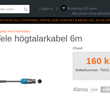
Logga in
|
Kundkorg (0) varor.
Alla priser visas inklus
TIS KATALOG
|
UTHYRNING
|
KÖPVILLKOR
|
KONTAKT & MEDIA
|
VILL DU BLI 
lett med kontakter
ele högtalarkabel 6m
Chord
160 k
Artikelnummer: 75411