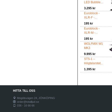
LED Bubble...
3.295 kr
Euroblock -
XLR-F -...
195 kr
Euroblock -
XLR-M -...
195 kr
WOLFMIX W1
MK3
9.995 kr
STS-1 –
Högtalarstat...
1.395 kr
HITTA TILL OSS
Mogölsvägen 24, JÖNKÖPING
order@totalljud.se
036 - 16 66 66