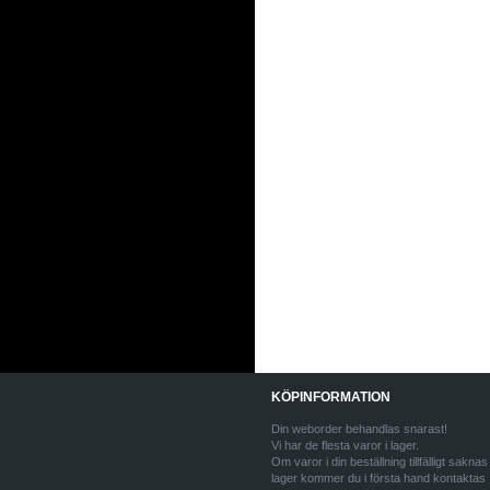
KÖPINFORMATION
Din weborder behandlas snarast!
Vi har de flesta varor i lager.
Om varor i din beställning tillfälligt saknas 
lager kommer du i första hand kontaktas