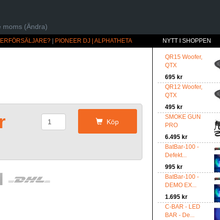
ive moms (Ändra)
ÅTERFÖRSÄLJARE?
|
PIONEER DJ | ALPHATHETA
NYTT I SHOPPEN
QR15 Woofer,
QTX
695 kr
QR12 Woofer,
QTX
495 kr
r
SMOKE GUN
Köp
PRO
6.495 kr
BatBar-100 -
Defekt...
995 kr
BatBar-100 -
DEMO EX...
1.695 kr
C-BAR - LED
BAR - De...