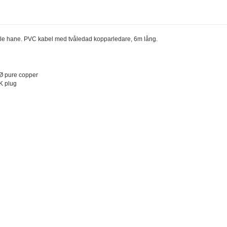
Tele hane. PVC kabel med tvåledad kopparledare, 6m lång.
Ø pure copper
K plug