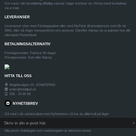
Om varor i din beställning tillfälligt saknas i lager kommer du i första hand kontaktas
via e-mail.
LEVERANSER
Leveranser sker med Företagspaket eller med MyPack till privatperson som får ett
SMS, eller så ringer transportören och aviserar. Därefter hämtar du ut paketet hos ditt
närmaste Postombud.
BETALNINGSALTERNATIV
Företagskunder: Faktura 30-dagar
Privatpersoner: Kort eller Klarna
HITTA TILL OSS
Mogölsvägen 24, JÖNKÖPING
order@totalljud.se
036 - 16 66 66
NYHETSBREV
Gå med i vår utskickslista med Nyhetsbrev så har du alltid koll på läget
Alla priser i katalogen och i webshoppen är inklusive moms.