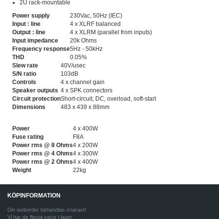
2U rack-mountable
Power supply
230Vac, 50Hz (IEC)
Input : line
4 x XLRF balanced
Output : line
4 x XLRM (parallel from inputs)
Input impedance
20k Ohms
Frequency response
5Hz - 50kHz
THD
0.05%
Slew rate
40V/usec
S/N ratio
103dB
Controls
4 x channel gain
Speaker outputs
4 x SPK connectors
Circuit protection
Short-circuit, DC, overload, soft-start
Dimensions
483 x 439 x 88mm
Power
4 x 400W
Fuse rating
F8A
Power rms @ 8 Ohms
4 x 200W
Power rms @ 4 Ohms
4 x 300W
Power rms @ 2 Ohms
4 x 400W
Weight
22kg
KÖPINFORMATION
Din weborder behandlas snarast!
Vi har de flesta varor i lager.