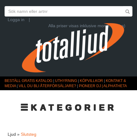
Logga in
|
Alla priser visas inklusive moms (Ändra)
BESTÄLL GRATIS KATALOG
|
UTHYRNING
|
KÖPVILLKOR
|
KONTAKT &
MEDIA
|
VILL DU BLI ÅTERFÖRSÄLJARE?
|
PIONEER DJ | ALPHATHETA
☰KATEGORIER
Ljud »
Slutsteg