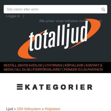
Logga in
|
Alla priser visas inklusive moms (Ändra)
BESTÄLL GRATIS KATALOG
|
UTHYRNING
|
KÖPVILLKOR
|
KONTAKT &
MEDIA
|
VILL DU BLI ÅTERFÖRSÄLJARE?
|
PIONEER DJ | ALPHATHETA
☰KATEGORIER
Ljud »
100-Voltsystem
»
Högtalare