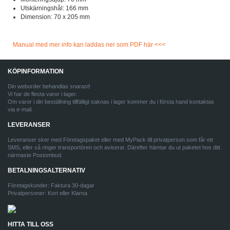
Utskärningshål: 166 mm
Dimension: 70 x 205 mm
Manual med mer info kan laddas ner som PDF här <<<
KÖPINFORMATION
Din weborder behandlas snarast!
Vi har de flesta varor i lager.
Om varor i din beställning tillfälligt saknas i lager kommer du i första hand kontaktas
via e-mail.
LEVERANSER
Leveranser sker med Företagspaket eller med MyPack till privatperson som får ett
SMS, eller så ringer transportören och aviserar. Därefter hämtar du ut paketet hos ditt
närmaste Postombud.
BETALNINGSALTERNATIV
Företagskunder: Faktura 30-dagar
Privatpersoner: Kort eller Klarna
HITTA TILL OSS