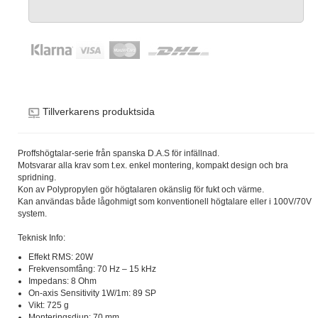
Tillverkarens produktsida
Proffshögtalar-serie från spanska D.A.S för infällnad.
Motsvarar alla krav som t.ex. enkel montering, kompakt design och bra
spridning.
Kon av Polypropylen gör högtalaren okänslig för fukt och värme.
Kan användas både lågohmigt som konventionell högtalare eller i 100V/70V
system.
Teknisk Info:
Effekt RMS: 20W
Frekvensomfång: 70 Hz – 15 kHz
Impedans: 8 Ohm
On-axis Sensitivity 1W/1m: 89 SP
Vikt: 725 g
Monteringsdjup: 70 mm