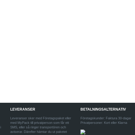
LEVERANSER
BETALNINGSALTERNATIV
Leveranser sker med Företagspaket eller
Företagskunder: Faktura 30-dagar
med MyPack till privatperson som får ett
Privatpersoner: Kort eller Klarna
i
SMS, eller så ringer transportören och
aviserar. Därefter hämtar du ut paketet