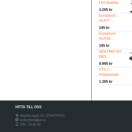
LED Bubble...
3.295 kr
Euroblock -
XLR-F -...
195 kr
Euroblock -
XLR-M -...
195 kr
WOLFMIX W1
MK3
9.995 kr
STS-1 –
Högtalarstat...
1.395 kr
HITTA TILL OSS
Mogölsvägen 24, JÖNKÖPING
order@totalljud.se
036 - 16 66 66