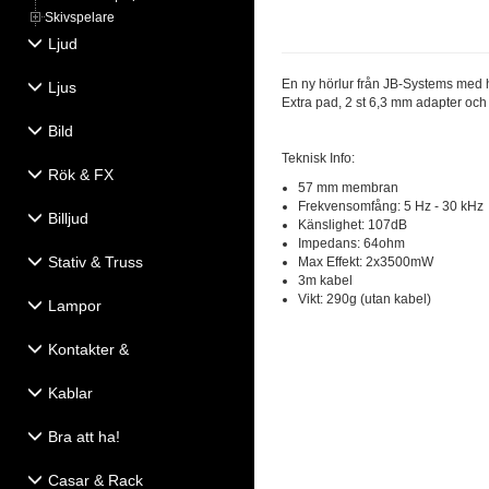
Skivspelare
Ljud
En ny hörlur från JB-Systems med 
Ljus
Extra pad, 2 st 6,3 mm adapter och
Bild
Teknisk Info:
Rök & FX
57 mm membran
Frekvensomfång: 5 Hz - 30 kHz
Billjud
Känslighet: 107dB
Impedans: 64ohm
Stativ & Truss
Max Effekt: 2x3500mW
3m kabel
Vikt: 290g (utan kabel)
Lampor
Kontakter &
Eldistribution
Kablar
Bra att ha!
Casar & Rack