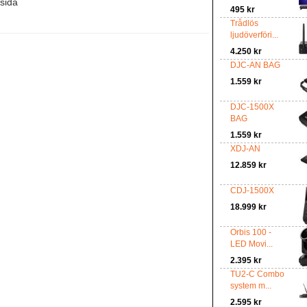
tsida
495 kr
Trådlös
ljudöverföri...
4.250 kr
DJC-AN BAG
1.559 kr
DJC-1500X
BAG
1.559 kr
XDJ-AN
12.859 kr
CDJ-1500X
18.999 kr
Orbis 100 -
LED Movi...
2.395 kr
TU2-C Combo
system m...
2.595 kr