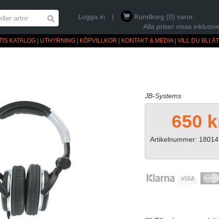
Logga in
|
Kundkorg (0) varor.
Alla priser visas inklus
TIS KATALOG
|
UTHYRNING
|
KÖPVILLKOR
|
KONTAKT & MEDIA
|
VILL DU BLI 
JB-Systems
650 k
Artikelnummer: 18014