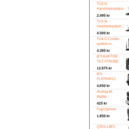
TU2-N
Handmicksystem...
2.495 kr
TU2-N
Headsetsystem...
4.500 kr
TU4-C Combo
system m...
4.395 kr
BTI-RAPTOR
TILT STROBE
12.975 kr
BTI-
FLATPAR12
4.650 kr
Analog till
digital...
425 kr
FogoSphere
1.850 kr
QTFX-LBF2