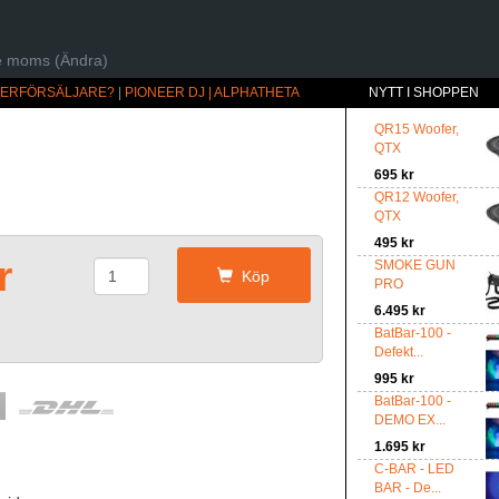
ive moms (Ändra)
ÅTERFÖRSÄLJARE?
|
PIONEER DJ | ALPHATHETA
NYTT I SHOPPEN
QR15 Woofer,
QTX
695 kr
QR12 Woofer,
QTX
495 kr
r
SMOKE GUN
Köp
PRO
6.495 kr
BatBar-100 -
Defekt...
995 kr
BatBar-100 -
DEMO EX...
1.695 kr
C-BAR - LED
BAR - De...