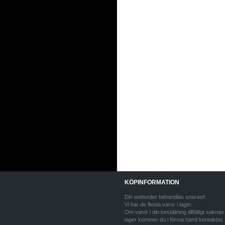
KÖPINFORMATION
Din weborder behandlas snarast!
Vi har de flesta varor i lager.
Om varor i din beställning tillfälligt saknas 
lager kommer du i första hand kontaktas