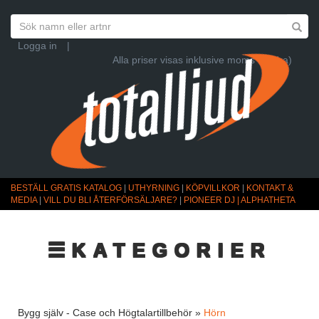
Logga in
|
Alla priser visas inklusive moms (Ändra)
BESTÄLL GRATIS KATALOG
|
UTHYRNING
|
KÖPVILLKOR
|
KONTAKT &
MEDIA
|
VILL DU BLI ÅTERFÖRSÄLJARE?
|
PIONEER DJ | ALPHATHETA
☰KATEGORIER
Bygg själv - Case och Högtalartillbehör »
Hörn