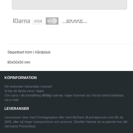
Stapelbart hörn i hårdplast.
80x50x50 mm
KÖPINFORMATION
Din weborder behandlas snarast!
Vi har de flesta varor i lager.
Om varor i din beställning tillfälligt saknas i lager kommer du i första hand kontaktas
via e-mail.
LEVERANSER
Leveranser sker med Företagspaket eller med MyPack till privatperson som får ett
SMS, eller så ringer transportören och aviserar. Därefter hämtar du ut paketet hos ditt
närmaste Postombud.