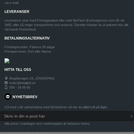
via e-mail.
LEVERANSER
Leveranser sker med Företagspaket eller med MyPack till privatperson som får ett
SMS, eller så ringer transportören och aviserar. Därefter hämtar du ut paketet hos ditt
närmaste Postombud.
BETALNINGSALTERNATIV
Företagskunder: Faktura 30-dagar
Privatpersoner: Kort eller Klarna
HITTA TILL OSS
Mogölsvägen 24, JÖNKÖPING
order@totalljud.se
036 - 16 66 66
NYHETSBREV
Gå med i vår utskickslista med Nyhetsbrev så har du alltid koll på läget
Alla priser i katalogen och i webshoppen är inklusive moms.