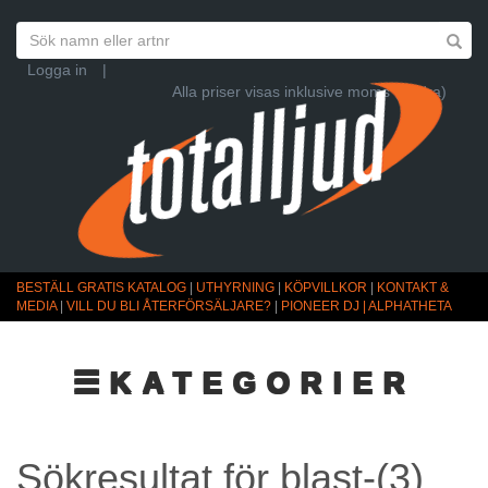
Logga in
|
Alla priser visas inklusive moms (Ändra)
BESTÄLL GRATIS KATALOG
|
UTHYRNING
|
KÖPVILLKOR
|
KONTAKT &
MEDIA
|
VILL DU BLI ÅTERFÖRSÄLJARE?
|
PIONEER DJ | ALPHATHETA
☰KATEGORIER
Sökresultat för blast-(3)