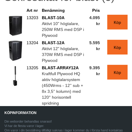
Art nr
Benämning
Pris
13203
BLAST-10A
4.095
Köp
Aktivt 10" högtalare,
kr
250W RMS med DSP i
Plywood
13204
BLAST-12A
5.595
Köp
Aktivt 12" högtalare,
kr
370W RMS med DSP i
Plywood
13205
BLAST-ARRAY12A
9.395
Köp
Kraftfull Plywood HQ
kr
aktiv högtalarsystem
(450Wrms - 12'' sub +
8x 3,5'' kolumn) med
120° horisontell
spridning
KÖPINFORMATION
Din weborder behandlas snarast!
Vi har de flesta varor i lager.
Om varor i din beställning tillfälligt saknas i lager kommer du i första hand kontaktas